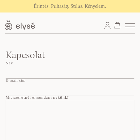
Érintés. Puhaság. Stílus. Kényelem.
Kapcsolat
Név
E-mail cím
Mit szeretnél elmondani nekünk?